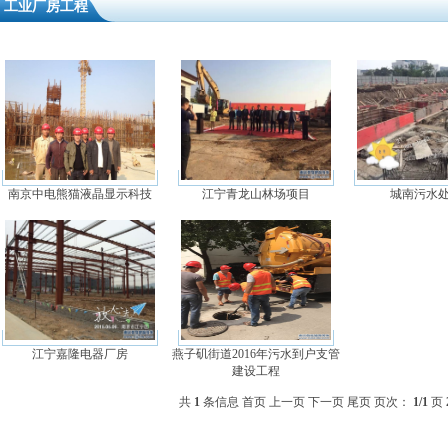
工业厂房工程
南京中电熊猫液晶显示科技
江宁青龙山林场项目
城南污水
江宁嘉隆电器厂房
燕子矶街道2016年污水到户支管
建设工程
共
1
条信息
首页
上一页
下一页
尾页
页次：
1/1
页